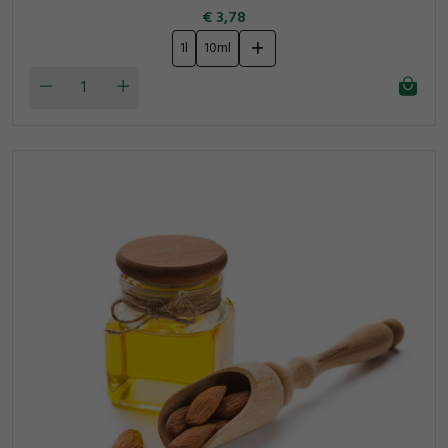
3,78
1l
10ml