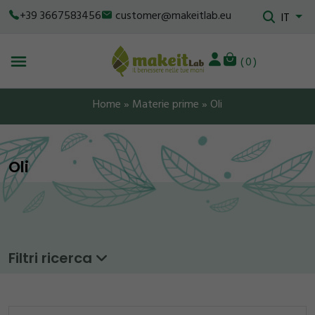
+39 3667583456
customer@makeitlab.eu
IT
0
Home
»
Materie prime
»
Oli
Oli
Filtri ricerca