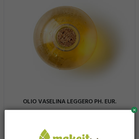
OLIO VASELINA LEGGERO PH. EUR.
x
2,56
10ml
100ml