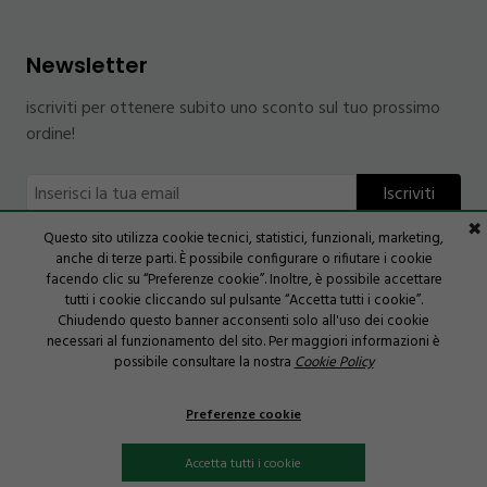
Newsletter
iscriviti per ottenere subito uno sconto sul tuo prossimo
ordine!
Ho letto e accettato termini e condizioni
✖
Questo sito utilizza cookie tecnici, statistici, funzionali, marketing,
dell'informativa
anche di terze parti. È possibile configurare o rifiutare i cookie
facendo clic su “Preferenze cookie”. Inoltre, è possibile accettare
tutti i cookie cliccando sul pulsante “Accetta tutti i cookie”.
Chiudendo questo banner acconsenti solo all'uso dei cookie
necessari al funzionamento del sito. Per maggiori informazioni è
possibile consultare la nostra
Cookie Policy
P.IVA 05676410722 | REA n° 1234567890 | Tutti i diritti
riservati
Preferenze cookie
Credits:
I-factory
Accetta tutti i cookie