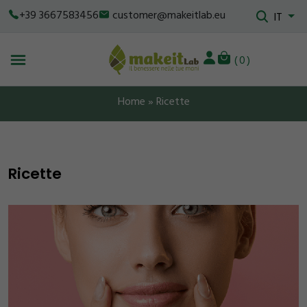
+39 3667583456
customer@makeitlab.eu
IT
0
Home
»
Ricette
Ricette