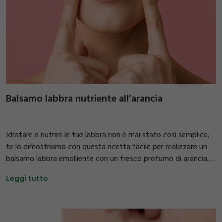
Balsamo labbra nutriente all’arancia
Idratare e nutrire le tue labbra non è mai stato così semplice,
te lo dimostriamo con questa ricetta facile per realizzare un
balsamo labbra emolliente con un fresco profumo di arancia.
Noterai sin dai primi utilizzi che grazie alla presenza dell’olio di
Leggi tutto
ricino, risulteranno più morbide e sane. Per 100 g di balsamo ti
servono: Cera api bianca gocce 20 g Olio di ricino 30 g Olio
d’oliva 22 g Olio di cocco 25 g Tocoferolo liquido (Vitamina E
acetato) 3 g Arancio dolce Olio essenziale 2 gtt Kit per la