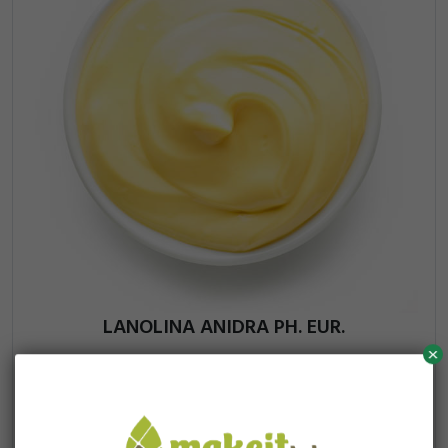
LANOLINA ANIDRA PH. EUR.
x
8,78
100g
250g