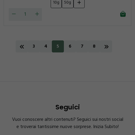
10g
50g
3
4
5
6
7
8
Seguici
Vuoi conoscere altri contenuti? Seguici sui nostri social
e troverai tantissime nuove sorprese. Inizia Subito!