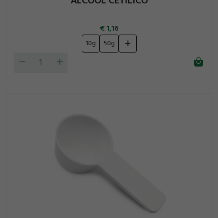
ALCOOL CETILICO
1,16
10g
50g