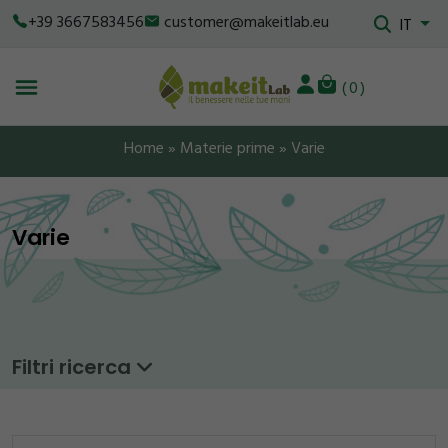
+39 3667583456
customer@makeitlab.eu
IT
0
Home
»
Materie prime
»
Varie
Varie
Filtri ricerca