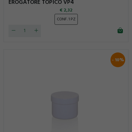
EROGATORE TOPICO VP4
2,32
CONF. 1 PZ
10