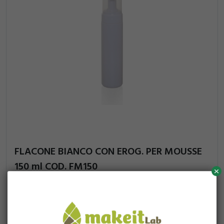
FLACONE BIANCO CON EROG. PER MOUSSE
150 ml COD. FM150
x
27,74
CONF. 1 PZ
CONF. 10 PZ