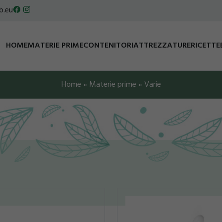
b.eu
HOME
MATERIE PRIME
CONTENITORI
ATTREZZATURE
RICETTE
Home
»
Materie prime
»
Varie