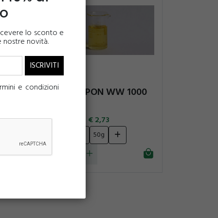
to
 ricevere lo sconto e
e nostre novità.
mini e condizioni
PLANTAPON WW 1000
2,73
10g
50g