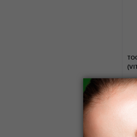
TO
(VI