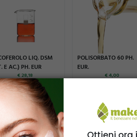
COFEROLO LIQ. DSM
POLISORBATO 60 PH.
T. E AC.) PH. EUR
EUR.
28,18
4,00
10g
50g
10g
50g
Ottieni ora i