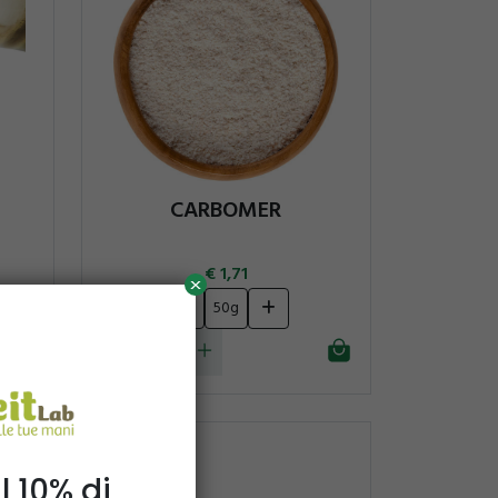
CARBOMER
1,71
x
10g
50g
l 10% di