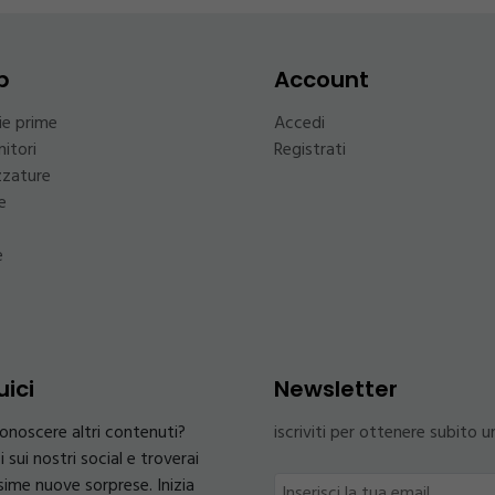
p
Account
ie prime
Accedi
itori
Registrati
zzature
e
e
ici
Newsletter
onoscere altri contenuti?
iscriviti per ottenere subito 
i sui nostri social e troverai
sime nuove sorprese. Inizia