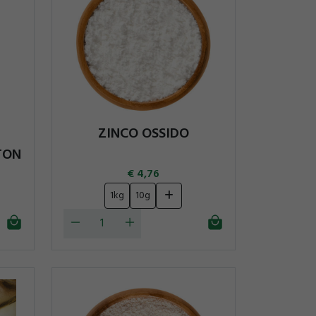
ZINCO OSSIDO
TON
4,76
1kg
10g