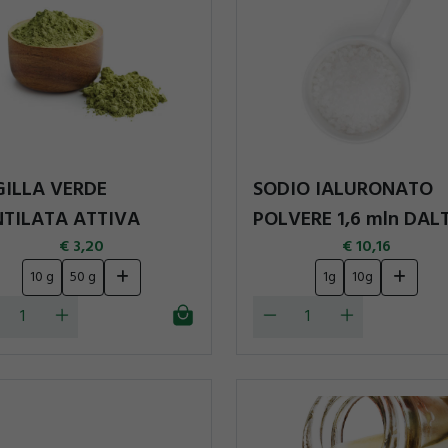
GILLA VERDE
SODIO IALURONATO
NTILATA ATTIVA
POLVERE 1,6 mln DAL
3,20
10,16
10 g
50 g
1g
10g