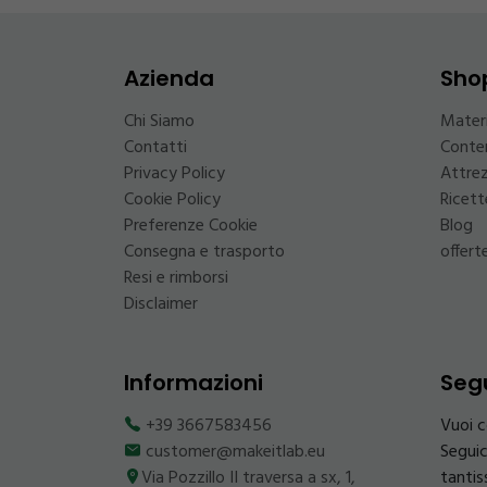
Azienda
Sho
Chi Siamo
Mater
Contatti
Conten
Privacy Policy
Attre
Cookie Policy
Ricett
Preferenze Cookie
Blog
Consegna e trasporto
offert
Resi e rimborsi
Disclaimer
Informazioni
Segu
+39 3667583456
Vuoi c
customer@makeitlab.eu
Seguic
Via Pozzillo II traversa a sx, 1,
tantis