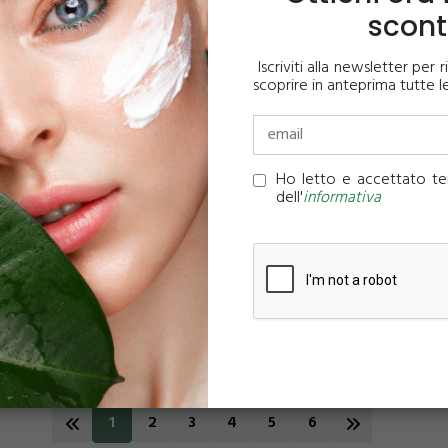
scon
Iscriviti alla newsletter per
scoprire in anteprima tutte l
Ho letto e accettato ter
DIO CLORURO PH. EUR.
CETIOL LC
dell'
informativa
7,41
4,76
10g
50g
10ml
50ml
1
2
3
4
5
6