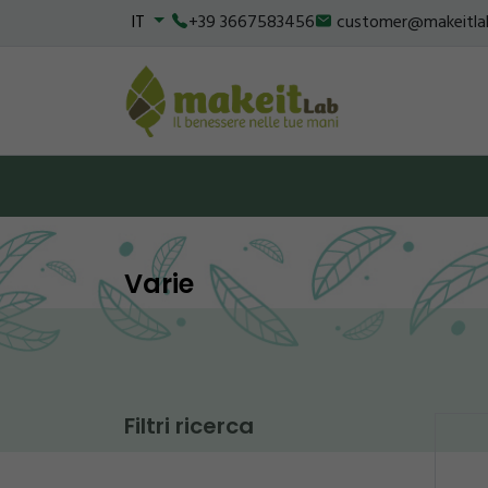
IT
+39 3667583456
customer@makeitla
Varie
Filtri ricerca