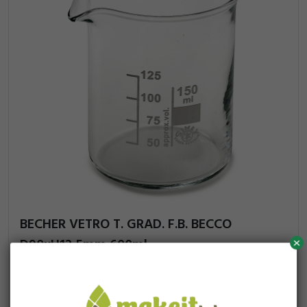
BECHER VETRO T. GRAD. F.B. BECCO
D90xH12 5mm 600ml
x
6,78
1 pz