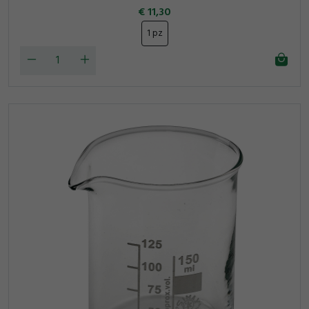
11,30
1 pz