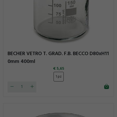
BECHER VETRO T. GRAD. F.B. BECCO D80xH11
0mm 400ml
5,65
1 pz