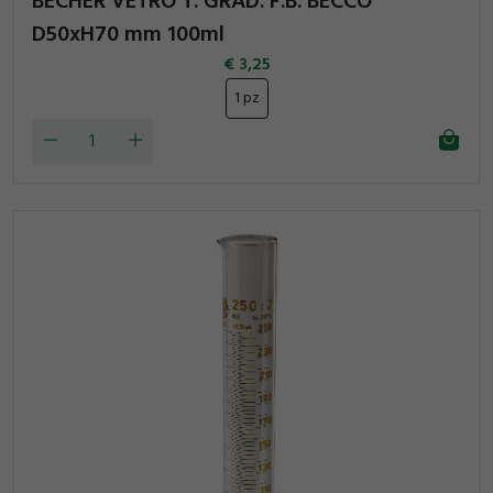
BECHER VETRO T. GRAD. F.B. BECCO
D50xH70 mm 100ml
3,25
1 pz