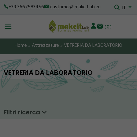
+39 3667583456
customer@makeitlab.eu
IT
0
Home
»
Attrezzature
»
VETRERIA DA LABORATORIO
VETRERIA DA LABORATORIO
Filtri ricerca