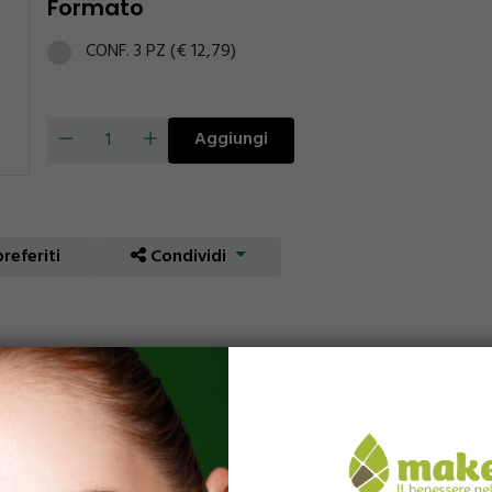
Formato
CONF. 3 PZ (€ 12,79)
Aggiungi
referiti
Condividi