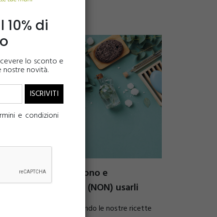
l 10% di
to
 ricevere lo sconto e
e nostre novità.
mini e condizioni
Oli essenziali: cosa sono e
soprattutto quando (NON) usarli
I cosmetici prodotti seguendo le nostre ricette