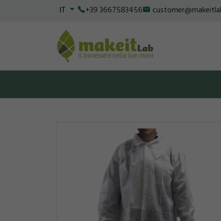
IT
+39 3667583456
customer@makeitla