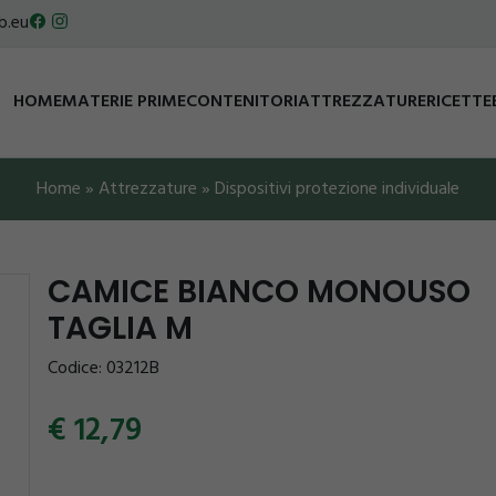
b.eu
HOME
MATERIE PRIME
CONTENITORI
ATTREZZATURE
RICETTE
Home
»
Attrezzature
»
Dispositivi protezione individuale
CAMICE BIANCO MONOUSO
TAGLIA M
Codice: 03212B
12,79