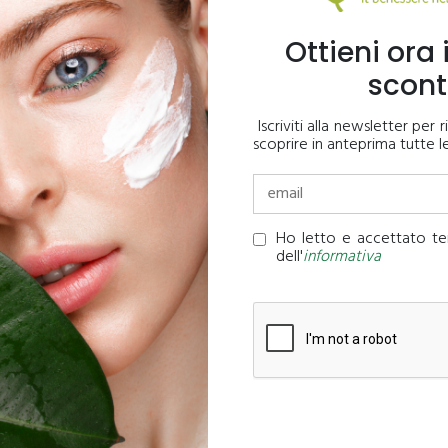
ne
Ottieni ora i
scon
Iscriviti alla newsletter per
scoprire in anteprima tutte l
Ho letto e accettato ter
dell'
informativa
Produzione di cosmetici fai da te: le
linee guida
La cosmetica fai da te è appassionante. Tuttavia,